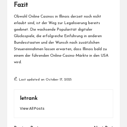
Fazit
Obwohl Online Casinos in Illinois derzeit noch nicht
erlaubt sind, ist der Weg zur Legalisierung bereits
geebnet. Die wachsende Popularität digitaler
Glücksspiele, die erfolgreiche Einführung in anderen
Bundesstaaten und der Wunsch nach zusätzlichen
Steuereinnahmen lassen erwarten, dass Illinois bald zu
einem der führenden Online-Casino-Märkte in den USA
wird.
Last updated on October 17, 2025
letrank
View All Posts