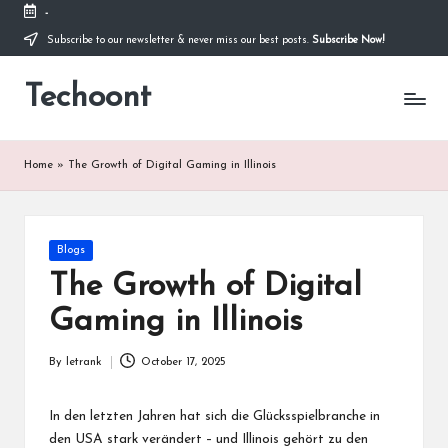
-
Subscribe to our newsletter & never miss our best posts.
Subscribe Now!
Skip
to
Techoont
content
Home
»
The Growth of Digital Gaming in Illinois
Posted
Blogs
in
The Growth of Digital
Gaming in Illinois
By
letrank
October 17, 2025
Posted
by
In den letzten Jahren hat sich die Glücksspielbranche in
den USA stark verändert – und Illinois gehört zu den