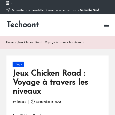
-
Subscribe to our newsletter & never miss our best posts.
Subscribe Now!
Skip
to
Techoont
content
Home
»
Jeux Chicken Road : Voyage à travers les niveaux
Posted
Blogs
in
Jeux Chicken Road :
Voyage à travers les
niveaux
By
letrank
September 15, 2025
Posted
by