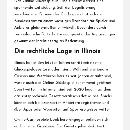
Das Online-Glücksspiel in Illinois erlebt derzeit eine
spannende Entwicklung. Seit der Legalisierung
verschiedener Formen des Glücksspiels hat sich der
Bundesstaat zu einem wichtigen Standort für Spieler und
Anbieter gleichermaßen entwickelt. Besonders durch
technologische Fortschritte und gesetzliche Anpassungen
gewinnt der Markt stetig an Bedeutung.
Die rechtliche Lage in Illinois
Illinois hat in den letzten Jahren schrittweise seine
Glücksspielgesetze modernisiert. Während stationäre
Casinos und Wettbüros bereits seit Jahren erlaubt sind,
wurde auch das Online-Glücksspiel zunehmend geöffnet.
Sportwetten im Internet sind seit 2020 legal, nachdem
das entsprechende Gesetz verabschiedet wurde. Spieler
können sich bei lizenzierten Anbietern registrieren und
über Apps oder Webseiten auf Sportereignisse wetten.
Online-Casinospiele
Look here
hingegen befinden sich
noch in einer Grauzone. Der Gesetzgeber diskutiert